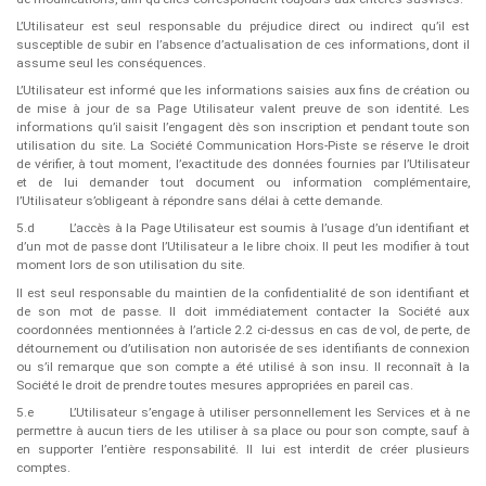
L’Utilisateur est seul responsable du préjudice direct ou indirect qu’il est
susceptible de subir en l’absence d’actualisation de ces informations, dont il
assume seul les conséquences.
L’Utilisateur est informé que les informations saisies aux fins de création ou
de mise à jour de sa Page Utilisateur valent preuve de son identité. Les
informations qu’il saisit l’engagent dès son inscription et pendant toute son
utilisation du site. La Société Communication Hors-Piste se réserve le droit
de vérifier, à tout moment, l’exactitude des données fournies par l’Utilisateur
et de lui demander tout document ou information complémentaire,
l’Utilisateur s’obligeant à répondre sans délai à cette demande.
5.d
L’accès à la Page Utilisateur est soumis à l’usage d’un identifiant et
d’un mot de passe dont l’Utilisateur a le libre choix. Il peut les modifier à tout
moment lors de son utilisation du site.
Il est seul responsable du maintien de la confidentialité de son identifiant et
de son mot de passe. Il doit immédiatement contacter la Société aux
coordonnées mentionnées à l’article 2.2 ci-dessus en cas de vol, de perte, de
détournement ou d’utilisation non autorisée de ses identifiants de connexion
ou s’il remarque que son compte a été utilisé à son insu. Il reconnaît à la
Société le droit de prendre toutes mesures appropriées en pareil cas.
5.e
L’Utilisateur s’engage à utiliser personnellement les Services et à ne
permettre à aucun tiers de les utiliser à sa place ou pour son compte, sauf à
en supporter l’entière responsabilité. Il lui est interdit de créer plusieurs
comptes.