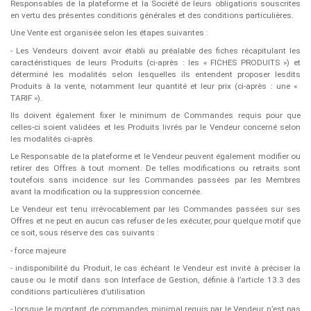
Responsables de la plateforme et la Société de leurs obligations souscrites
en vertu des présentes conditions générales et des conditions particulières.
Une Vente est organisée selon les étapes suivantes :
- Les Vendeurs doivent avoir établi au préalable des fiches récapitulant les
caractéristiques de leurs Produits (ci-après : les « ​FICHES PRODUITS ») et
déterminé les modalités selon lesquelles ils entendent proposer lesdits
Produits à la vente, notamment leur quantité et leur prix (ci-après : une « ​
TARIF​ »).
Ils doivent également fixer le minimum de Commandes requis pour que
celles-ci soient validées et les Produits livrés par le Vendeur concerné selon
les modalités ci-après.
Le Responsable de la plateforme et le Vendeur peuvent également modifier ou
retirer des Offres à tout moment. De telles modifications ou retraits sont
toutefois sans incidence sur les Commandes passées par les Membres
avant la modification ou la suppression concernée.
Le Vendeur est tenu irrévocablement par les Commandes passées sur ses
Offres et ne peut en aucun cas refuser de les exécuter, pour quelque motif que
ce soit, sous réserve des cas suivants :
- force majeure
- indisponibilité du Produit, le cas échéant le Vendeur est invité à préciser la
cause ou le motif dans son Interface de Gestion, définie à l’article 13.3 des
conditions particulières d’utilisation
- lorsque le montant de commandes minimal requis par le Vendeur n’est pas