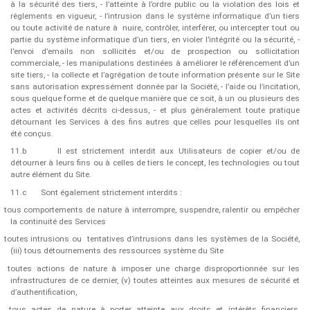
à la sécurité des tiers, - l’atteinte à l’ordre public ou la violation des lois et
règlements en vigueur, - l’intrusion dans le système informatique d’un tiers
ou toute activité de nature à
nuire, contrôler, interférer, ou intercepter tout ou
partie du système informatique d’un tiers, en violer l’intégrité ou la sécurité, -
l’envoi d’emails non sollicités et/ou de prospection ou sollicitation
commerciale, - les manipulations destinées à améliorer le référencement d’un
site tiers, - la collecte et l’agrégation de toute information présente sur le Site
sans autorisation expressément donnée par la Société, - l’aide ou l’incitation,
sous quelque forme et de quelque manière que ce soit, à un ou plusieurs des
actes et activités décrits ci-dessus, - et plus généralement toute pratique
détournant les Services à des fins autres que celles pour lesquelles ils ont
été conçus.
11.b
Il est strictement interdit aux Utilisateurs de copier et/ou de
détourner à leurs fins ou à celles de tiers le concept, les technologies ou tout
autre élément du Site.
11.c
Sont également strictement interdits :
tous comportements de nature à interrompre, suspendre, ralentir ou empêcher
la continuité des Services
toutes intrusions ou
tentatives d’intrusions dans les systèmes de la Société,
(iii) tous détournements des ressources système du Site
toutes actions de nature à imposer une charge disproportionnée sur les
infrastructures de ce dernier, (v) toutes atteintes aux mesures de sécurité et
d’authentification,
tous actes de nature à porter atteinte aux droits et intérêts financiers,