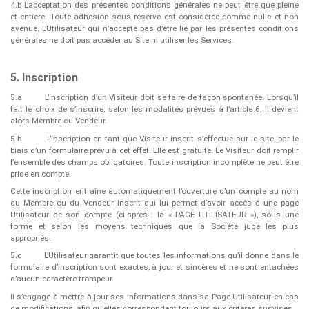
4.b L’acceptation des présentes conditions générales ne peut être que pleine
et entière. Toute adhésion sous réserve est considérée comme nulle et non
avenue. L’Utilisateur qui n’accepte pas d’être lié par les présentes conditions
générales ne doit pas accéder au Site ni utiliser les Services.
5. Inscription
5.a
L’inscription d’un Visiteur doit se faire de façon spontanée. Lorsqu’il
fait le choix de s’inscrire, selon les modalités prévues à l’article 6, Il devient
alors Membre ou Vendeur.
5.b
L’inscription en tant que Visiteur inscrit s’effectue sur le site, par le
biais d’un formulaire prévu à cet effet. Elle est gratuite. Le Visiteur doit remplir
l’ensemble des champs obligatoires. Toute inscription incomplète ne peut être
prise en compte.
Cette inscription entraîne automatiquement l’ouverture d’un compte au nom
du Membre ou du Vendeur Inscrit qui lui permet d’avoir accès à une page
Utilisateur de son compte (ci-après : la « ​PAGE UTILISATEUR »), sous une
forme et selon les moyens techniques que la Société juge les plus
appropriés.
5.c
L’Utilisateur garantit que toutes les informations qu’il donne dans le
formulaire d’inscription sont exactes, à jour et sincères et ne sont entachées
d’aucun caractère trompeur.
Il s’engage à mettre à jour ses informations dans sa Page Utilisateur en cas
de modifications, afin qu’elles correspondent toujours aux critères susvisés.