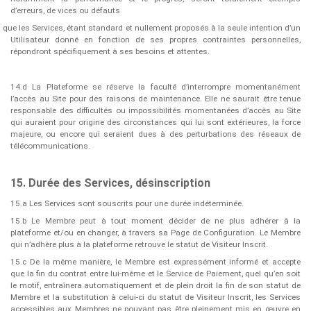
d’erreurs, de vices ou défauts
que les Services, étant standard et nullement proposés à la seule intention d’un
Utilisateur donné en fonction de ses propres contraintes personnelles,
répondront spécifiquement à ses besoins et attentes.
14.d La Plateforme se réserve la faculté d’interrompre momentanément
l’accès au Site pour des raisons de maintenance. Elle ne saurait être tenue
responsable des difficultés ou impossibilités momentanées d’accès au Site
qui auraient pour origine des circonstances qui lui sont extérieures, la force
majeure, ou encore qui seraient dues à des perturbations des réseaux de
télécommunications.
15. Durée des Services, désinscription
15.a Les Services sont souscrits pour une durée indéterminée.
15.b Le Membre peut à tout moment décider de ne plus adhérer à la
plateforme et/ou en changer, à travers sa Page de Configuration. Le Membre
qui n’adhère plus à la plateforme retrouve le statut de Visiteur Inscrit.
15.c De la même manière, le Membre est expressément informé et accepte
que la fin du contrat entre lui-même et le Service de Paiement, quel qu’en soit
le motif, entraînera automatiquement et de plein droit la fin de son statut de
Membre et la substitution à celui-ci du statut de Visiteur Inscrit, les Services
accessibles aux Membres ne pouvant pas être pleinement mis en œuvre en