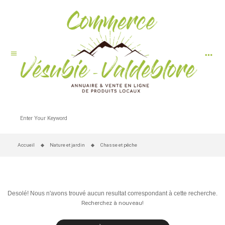
more_horiz
menu
Accueil
Nature et jardin
Chasse et pêche
Desolé! Nous n'avons trouvé aucun resultat correspondant à cette recherche.
Recherchez à nouveau!