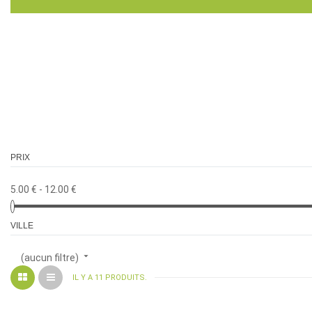
PRIX
5.00 € - 12.00 €
VILLE

(aucun filtre)
IL Y A 11 PRODUITS.