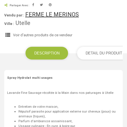
Partager Avec :
FERME LE MERINOS
Vendu par:
Utelle
Ville :
view_list
Voir d'autres produits de ce vendeur
DESCRIPTION
DETAIL DU PRODUIT
Spray Hydrolat multi usages
Lavande Fine Sauvage récoltée à la Main dans nos paturages à Utelle
Entretien de votre maison,
Répulsif parasite pour application externe sur cheveux (poux) ou
animaux (tiques),
Parfum d'ambiancce assainissant,
Ussage culinaire - En cure, à boire pur.