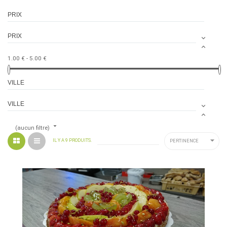
PRIX
PRIX


1.00 € - 5.00 €
VILLE
VILLE



(aucun filtre)

IL Y A 9 PRODUITS.
PERTINENCE