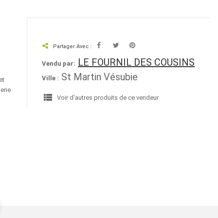
Partager Avec :
LE FOURNIL DES COUSINS
Vendu par:
St Martin Vésubie
Ville :
et
erie
view_list
Voir d'autres produits de ce vendeur