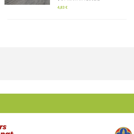
4,83 €
2,