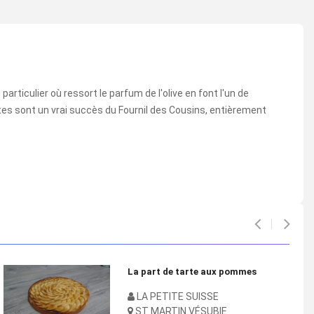
articulier où ressort le parfum de l'olive en font l'un de
ttes sont un vrai succès du Fournil des Cousins, entièrement
a part de tarte aux pommes
Pai
LA PETITE SUISSE
L
ST MARTIN VÉSUBIE
S