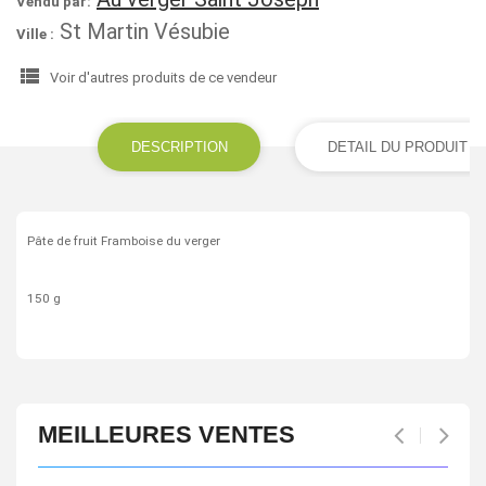
Vendu par:
St Martin Vésubie
Ville :
view_list
Voir d'autres produits de ce vendeur
DESCRIPTION
DETAIL DU PRODUIT
Pâte de fruit Framboise du verger
150 g
MEILLEURES VENTES