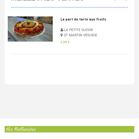
de tarte aux fruits
Pan Bagnat
ITE SUISSE
LA PETITE S
RTIN VÉSUBIE
ST MARTIN 
4,83 €