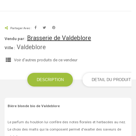
Partager Avec :
Brasserie de Valdeblore
Vendu par:
Valdeblore
Ville :
view_list
Voir d'autres produits de ce vendeur
DESCRIPTION
DETAIL DU PRODUIT
Bière blonde bio de Valdeblore
Le parfum du houblon lui confère des notes florales et herbacées au nez.
Le choix des malts qui la composent permet d'exalter des saveurs de