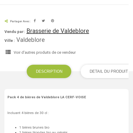
Partager Avec :
Brasserie de Valdeblore
Vendu par:
Valdeblore
Ville :
view_list
Voir d'autres produits de ce vendeur
DESCRIPTION
DETAIL DU PRODUIT
Pack 4 de bières de Valdeblore LA CERF-VOISE
Incluant 4 bières de 30 cl :
1 bières brunes bio
1 bières blondes bio au génépi