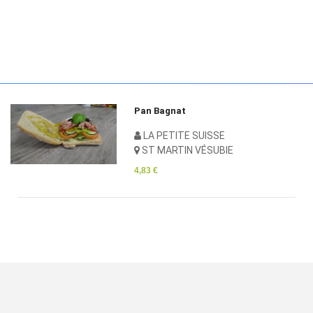
La part de tarte 
ISSE
LA PETITE SUIS
SUBIE
ST MARTIN VÉS
2,19 €