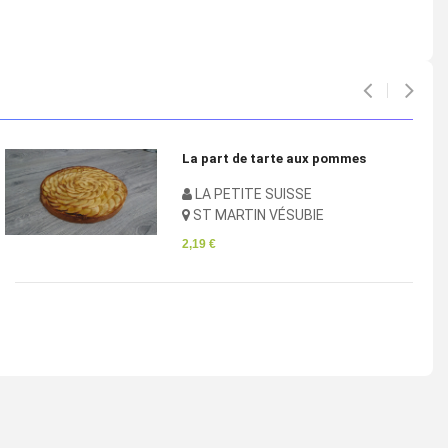
aux pommes
Pain de campagne 
SE
LA PETITE SUISS
UBIE
ST MARTIN VÉSUB
2,55 €