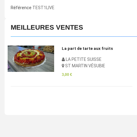
Référence
TEST1LIVE
MEILLEURES VENTES
e aux fruits
Pan Bagnat
UISSE
LA PETITE SU
ÉSUBIE
ST MARTIN VÉ
4,83 €